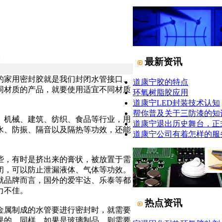
日
最新资讯
的家用密封胶就是我们封闭水管接口、
道康宁胶的特点
同材质的产品，就要使用适宜不同材质
环氧树脂胶应用
道康宁LED封装技术认知
帮你普及关于三防漆的知
、机械、建筑、纺织、食品等行业，用
道康宁退出历史舞台，正
水、防振、隔音以及隔热等功效，还能
道康宁公司有着怎样的服
些，有时是挤出来的膏状，被放置于需
闭，可以防止泄漏液体、气体等功效。
就品牌而言，国外的爱牢达、乐泰等都
力不佳。
热点资讯
金属制成的水管要进行密封时，就需要
果的。同样，如果是玻璃制品，则需要