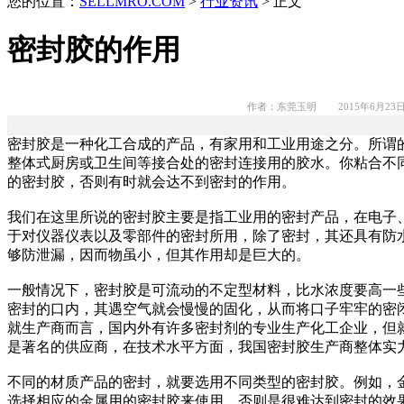
您的位置：
SELLMRO.COM
>
行业资讯
> 正文
密封胶的作用
作者：东莞玉明 2015年6月23
密封胶是一种化工合成的产品，有家用和工业用途之分。所谓
整体式厨房或卫生间等接合处的密封连接用的胶水。你粘合不
的密封胶，否则有时就会达不到密封的作用。
我们在这里所说的密封胶主要是指工业用的密封产品，在电子
于对仪器仪表以及零部件的密封所用，除了密封，其还具有防
够防泄漏，因而物虽小，但其作用却是巨大的。
一般情况下，密封胶是可流动的不定型材料，比水浓度要高一
密封的口内，其遇空气就会慢慢的固化，从而将口子牢牢的密
就生产商而言，国内外有许多密封剂的专业生产化工企业，但
是著名的供应商，在技术水平方面，我国密封胶生产商整体实
不同的材质产品的密封，就要选用不同类型的密封胶。例如，
选择相应的金属用的密封胶来使用，否则是很难达到密封的效