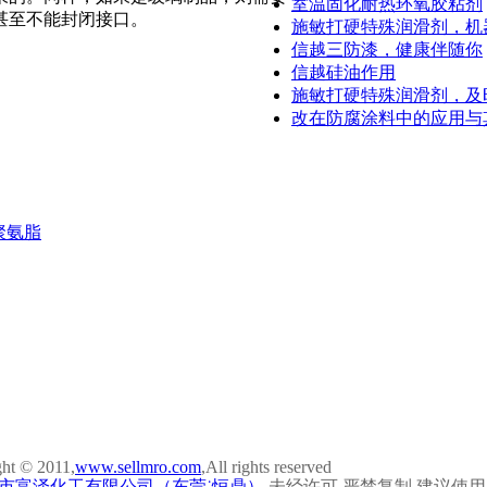
室温固化耐热环氧胶粘剂
甚至不能封闭接口。
施敏打硬特殊润滑剂，机
信越三防漆，健康伴随你
信越硅油作用
施敏打硬特殊润滑剂，及时
改在防腐涂料中的应用与
子聚氨脂
ht © 2011,
www.sellmro.com
,All rights reserved
市富泽化工有限公司（东莞˙恒鼎）
未经许可 严禁复制 建议使用10