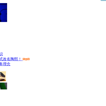
识
式改名陶熙！
务理念