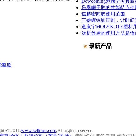
Dowcorning道康宁模
乐泰瞬干胶的性能特点使
信越密封胶使用范围
三键螺纹锁固剂，让时间
道康宁MOLYKOTE塑料
浅析外墙的使用方法是饰
最新产品
子聚氨脂
ht © 2011,
www.sellmro.com
,All rights reserved
市富泽化工有限公司（东莞˙恒鼎）
未经许可 严禁复制 建议使用10