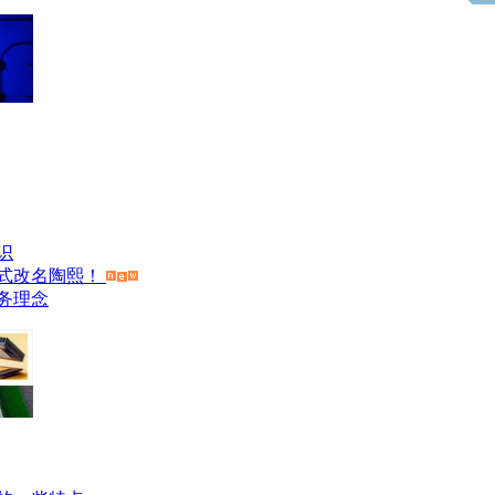
识
式改名陶熙！
务理念