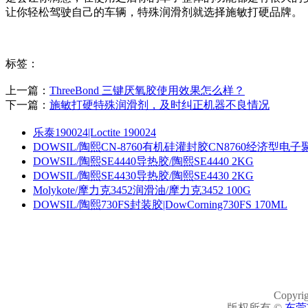
让你轻松驾驶自己的车辆，特殊润滑剂就选择施敏打硬品牌。
标签：
上一篇：
ThreeBond 三键厌氧胶使用效果怎么样？
下一篇：
施敏打硬特殊润滑剂，及时纠正机器不良情况
乐泰190024|Loctite 190024
DOWSIL/陶熙CN-8760有机硅灌封胶CN8760经济型电
DOWSIL/陶熙SE4440导热胶/陶熙SE4440 2KG
DOWSIL/陶熙SE4430导热胶/陶熙SE4430 2KG
Molykote/摩力克3452润滑油/摩力克3452 100G
DOWSIL/陶熙730FS封装胶|DowCorning730FS 170ML
Copyrig
版权所有 ©
东莞