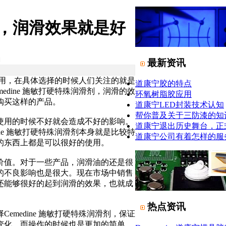
滑剂，润滑效果就是好
日
最新资讯
用，在具体选择的时候人们关注的就是
道康宁胶的特点
dine 施敏打硬特殊润滑剂，润滑的效
环氧树脂胶应用
购买这样的产品。
道康宁LED封装技术认知
帮你普及关于三防漆的知
使用的时候不好就会造成不好的影响。
道康宁退出历史舞台，正
ne 施敏打硬特殊润滑剂本身就是比较特
道康宁公司有着怎样的服
的东西上都是可以很好的使用。
价值。对于一些产品，润滑油的还是很
的不良影响也是很大。现在市场中销售
还能够很好的起到润滑的效果，也就成
热点资讯
medine 施敏打硬特殊润滑剂，保证
变化，而操作的时候也是更加的简单，