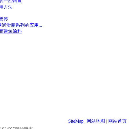
具胶的一些特点
用方法
暂停
用润滑脂系列的应用...
面建筑涂料
SiteMap
|
网站地图
|
网站首页
24X768分辨率.