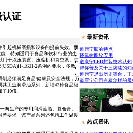
级认证
日
最新资讯
并引起机械磨损和设备的提前失效。而
道康宁胶的特点
乳化性能，特别适用于食品和饮料行业的生
环氧树脂胶应用
，可以用于液压装置、压缩机和真空泵、变
道康宁LED封装技术认知
USDA)H-1或H-2条例的要求，多数
帮你普及关于三防漆的知
道康宁退出历史舞台，正
剂必须满足食品/健康及安全法规，万
道康宁公司有着怎样的服
其工业润滑油系列，新增42种食品级
了10倍。
公司一向生产的专用润滑油脂、复合膏、
温差要求，该产品系列还包括工作温度
热点资讯