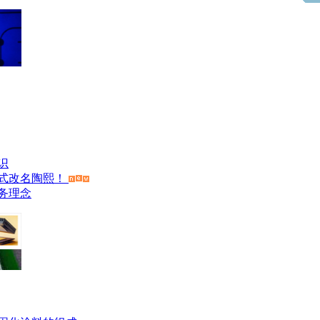
识
式改名陶熙！
务理念