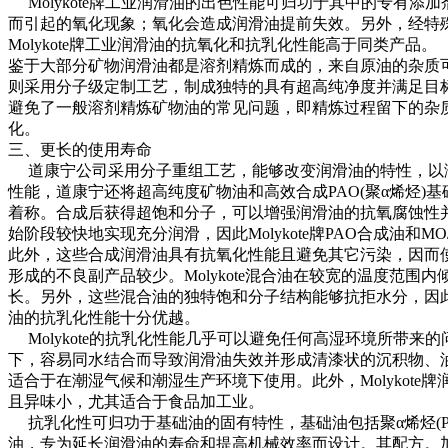
Molykote牌工业润滑油的出色性能可归功于其中的专有添
而引起的氧化现象；氧化会造成润滑油提前失效。另外，经特殊
Molykote牌工业润滑油的抗氧化和抗乳化性能高于同类产品。
鉴于大部分矿物润滑油都是溶剂精炼而成的，来自原油的杂质可能存
则采用分子级定制工艺，制成独特的具有超高纯净度并满足目
避免了一般溶剂精炼矿物油的常见问题，即精炼过程留下的杂
化。
三、更长的使用寿命
道康宁公司采用分子重组工艺，能够改变润滑油的特性，以
性能，道康宁还将超高纯度矿物油和高效合成PAO(聚α烯烃)
着称。合成后获得超饱和分子，可以增强润滑油的抗氧腐蚀性
始阶段较快地实现充分润滑，因此Molykote牌PAO合成油和M
此外，这些合成润滑油具有抗氧化性能且避免其它污染，因而
形成的不良副产品较少。Molykote混合油在较宽的温度范围
长。另外，这些混合油的独特饱和分子结构能够抗拒水分，因此在非
油的抗乳化性能十分优越。
Molykote的抗乳化性能几乎可以避免任何高湿环境所带来
下，容易同水结合而导致润滑油失效并形成清漆状的沉积物、油泥和
适合于在潮湿气候和潮湿生产环境下使用。此外，Molykote
且异味小，尤其适合于食品加工业。
抗乳化性可归功于基础油的固有特性，基础油包括聚α烯烃(P
油，专为延长润滑油的寿命和提高机械效率而设计。其配方。加氢裂