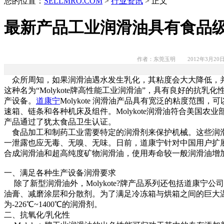
您的位置：
SELLMRO.COM
>
行业资讯
> 正文
最新产品工业润滑油具有食品
作者：东莞玉明 2012年3月20
众所周知，如果润滑油遇水发生乳化，其粘度会大大降低，
这种名为“Molykote牌高性能工业润滑油”，具有良好的抗
产设备。
道康宁
Molykote 润滑油产品具有宽泛的粘度范围
速箱、链条和各种机床及组件。Molykote润滑油符合美国农业部(
产品通过了犹太食品卫生认证。
食品加工和制药工业需要特定的润滑剂来保护机械。这些润滑
一泄露也应无毒、无嗅、无味。日前，道康宁针对中国用户扩展
合成润滑油和超高纯度矿物润滑油，使用寿命较一般润滑油增加
一、满足各种生产设备润滑要求
除了新型润滑油外，Molykote?牌产品系列还包括道康宁
油膏、减磨涂层和分散剂。为了满足冷冻箱与烘箱之间的巨大
为-226℃~1400℃的润滑剂。
二、抗氧化/乳化性