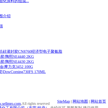
化涂料的组成...
围介绍
强
60有机硅灌封胶CN8760经济型电子聚氨脂
胶/陶熙SE4440 2KG
胶/陶熙SE4430 2KG
油/摩力克3452 100G
DowCorning730FS 170ML
SiteMap
|
网站地图
|
网站首页
.sellmro.com
,All rights reserved
泽化工有限公司（东莞˙恒鼎）
未经许可 严禁复制 建议使用