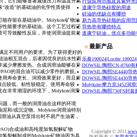
加剂，它们能够显著减缓压力和温度升高
行业应用范围及其紫外光固
“改造”的基础油的化学性质使得
道康宁导热硅胶的用途
硅油的优缺点有哪些
留在基础油中。Molykote矿物油
易力高导热硅脂的应用范
标性能要求的基础油。这个工艺过程还
导热垫有哪些特点
质可导致酸性反应，并使润滑油提前老
道康宁硅油，优点多功能
最新产品
满足不同用户的要求。为了获得更好的
基础油相互混合，后者因优良的抗水性而
乐泰190024|Loctite 190024
并减少摩擦发热。合成润滑油能够在开
DOWSIL/陶熙CN-87
O/PAO的混合油可以减少零件的磨损。
DOWSIL/陶熙SE4440导热
使用寿命更长、润滑效果更好，而且所
DOWSIL/陶熙SE4430导热
内倾点较低、粘性较稳定、使用寿命较
Molykote/摩力克3452润滑
常潮湿的环境下，Molykote润滑
DOWSIL/陶熙730FS封装胶|
的问题，而一般的润滑油在这样的环境
/或沉淀物。Molykote润滑油特别
牌润滑油从真空泵排出时不易产生油雾，
AO)合成油和高纯度加氢裂解矿物
Copyright © 2011,
www
解制成的Molykote矿物油因为具
版权所有 ©
东莞市富