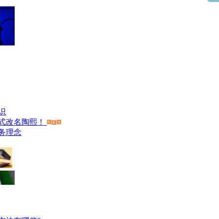
识
式改名陶熙！
务理念