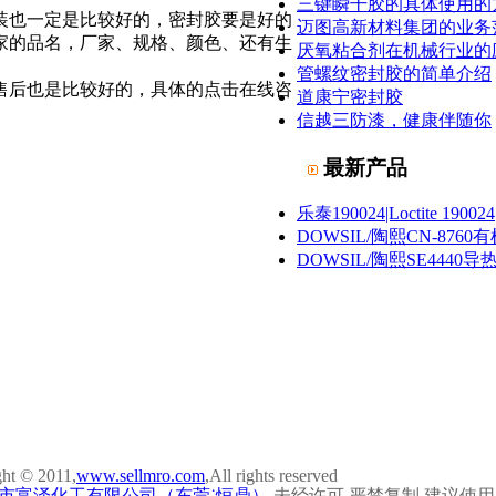
三键瞬干胶的具体使用的
装也一定是比较好的，密封胶要是好的
迈图高新材料集团的业务
家的品名，厂家、规格、颜色、还有生
厌氧粘合剂在机械行业的
管螺纹密封胶的简单介绍
售后也是比较好的，具体的点击在线咨
道康宁密封胶
信越三防漆，健康伴随你
最新产品
乐泰190024|Loctite 190024
DOWSIL/陶熙CN-87
DOWSIL/陶熙SE4440导热
ht © 2011,
www.sellmro.com
,All rights reserved
市富泽化工有限公司（东莞˙恒鼎）
未经许可 严禁复制 建议使用10