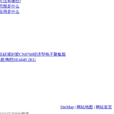
方法有哪些?
范围是什么
应用是什么
60有机硅灌封胶CN8760经济型电子聚氨脂
胶/陶熙SE4440 2KG
SiteMap
|
网站地图
|
网站首页
24X768分辨率.