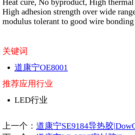
Heat cure, No byproduct, High thermal a
High adhesion strength over wide range
modulus tolerant to good wire bonding
关键词
道康宁OE8001
推荐应用行业
LED行业
上一个：
道康宁SE9184导热胶|DowCor