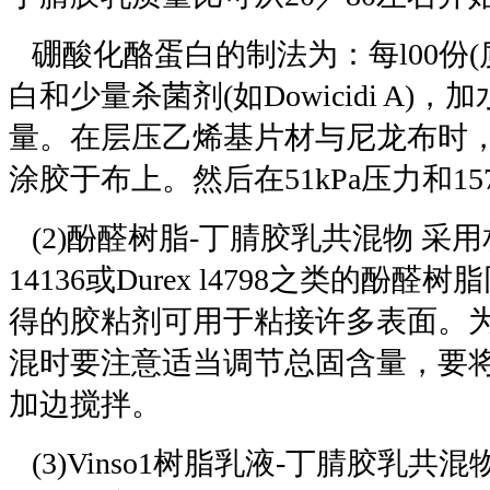
硼酸化酪蛋白的制法为：每l00份(
白和少量杀菌剂(如Dowicidi A)
量。在层压乙烯基片材与尼龙布时，
涂胶于布上。然后在51kPa压力和157
(2)酚醛树脂-丁腈胶乳共混物 采用
14136或Durex l4798之类的酚
得的胶粘剂可用于粘接许多表面。
混时要注意适当调节总固含量，要
加边搅拌。
(3)Vinso1树脂乳液-丁腈胶乳共