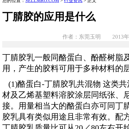
您的位置：
SELLMRO.COM
>
行业资讯
> 正文
丁腈胶的应用是什么
作者：东莞玉明 2013年
丁腈胶乳一般同酪蛋白、酚醛树脂及V
用，产生的胶料可用于多种材料的
(1)酪蛋白-丁腈胶乳共混物 这类
材及乙烯基塑料溶胶涂层同纸张、
接。用量相当大的酪蛋白亦可同丁
胶乳具有类似用途且非常有效。配
丁腈胶乳质量比可从20／80左右开