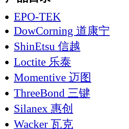
EPO-TEK
DowCorning 道康宁
ShinEtsu 信越
Loctite 乐泰
Momentive 迈图
ThreeBond 三键
Silanex 惠创
Wacker 瓦克