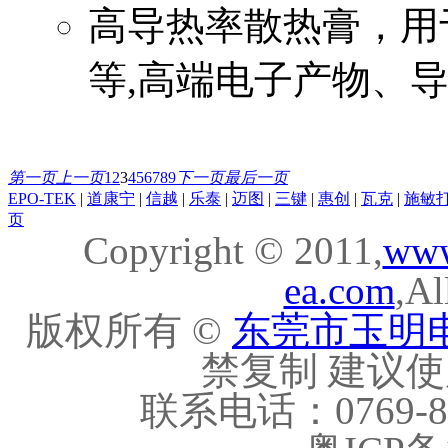
高导热率散热膏，用于
等,高端电子产物、导热率
第一页
上一页
1
2
3
4
5
6
7
8
9
下一页
最后一页
EPO-TEK
|
道康宁
|
信越
|
乐泰
|
迈图
|
三键
|
惠创
|
瓦克
|
施敏
页
Copyright © 2011,
ww
ea.com
,Al
版权所有 ©
东莞市玉明
禁复制 建议使用
联系电话：0769-8210