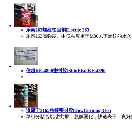
乐泰263螺纹锁固剂|Loctite 263
乐泰263高强度、中低粘度用于M36以下螺纹的永
信越KE-4896密封胶|ShinEtsu KE-4896
道康宁3165粘接密封胶|DowCorning 3165
单组分粘合剂/密封胶，脱醇固化；快速表干；良好