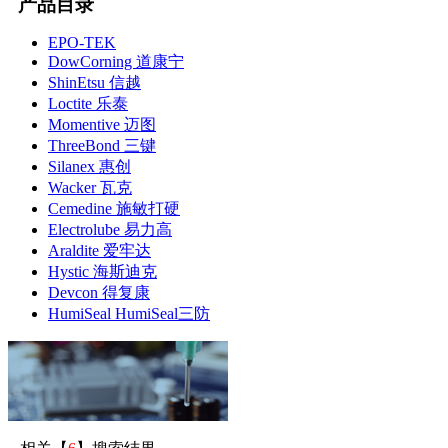
产品目录
EPO-TEK
DowCorning 道康宁
ShinEtsu 信越
Loctite 乐泰
Momentive 迈图
ThreeBond 三键
Silanex 惠创
Wacker 瓦克
Cemedine 施敏打硬
Electrolube 易力高
Araldite 爱牢达
Hystic 海斯迪克
Devcon 得复康
HumiSeal HumiSeal三防