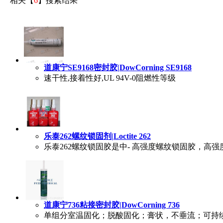
相关【
6
】搜索结果
道康宁SE9168密封胶|DowCorning SE9168
速干性,接着性好,UL 94V-0阻燃性等级
乐泰262螺纹锁固剂|Loctite 262
乐泰262螺纹锁固胶是中- 高强度螺纹锁固胶，高
道康宁736粘接密封胶|DowCorning 736
单组分室温固化；脱酸固化；膏状，不垂流；可持续耐