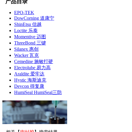
产品目录
EPO-TEK
DowCorning 道康宁
ShinEtsu 信越
Loctite 乐泰
Momentive 迈图
ThreeBond 三键
Silanex 惠创
Wacker 瓦克
Cemedine 施敏打硬
Electrolube 易力高
Araldite 爱牢达
Hystic 海斯迪克
Devcon 得复康
HumiSeal HumiSeal三防